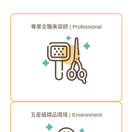
專業全職美容師 | Professional
專業全職美容師
最有愛心的寵物服務，沒有實習與兼職，每
位美容師姐姐在技術上都獲得國家檢定認
證，堅持一對一細心呵護，讓毛小孩都能享
受尊爵VIP的服務。隨著寵物市場趨勢持續不
斷的創新及提升技術，Luby Pet Spa把最嚴
謹、精緻、優質的服務帶給所有毛小孩。
五星級精品環境 | Environment
五星級精品環境