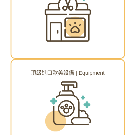
位於台北市信義區地段，打造明亮純淨、乾
淨無異味、一塵不染的五星級空間，美容器
具每日消毒殺菌講究衛生清潔，讓毛小孩擁
有頂級精品美容SPA的奢華享受與呵護。
頂級進口歐美設備
頂級進口歐美設備 | Equipment
挑選高端進口洗浴設備、洗劑及用料完完全
全給客戶保證，使用歐盟認證的天然溫和健
康洗劑、專業造型工具使用日本原裝進口的
直立式負離子吹風機與掃水機、美國進口專
業賽級針梳與義大利進口ISB柄梳與鬃毛梳以
及毛小孩使用的尿布則是小Baby用的親膚材
質，注重所有毛小孩的細節與感受，享有安