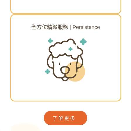
全與舒適的沐浴時光。
全方位精緻服務 | Persistence
全方位精緻服務
路比寵物優秀的美容師團隊，通過各大技術
鑑定，我們把毛小孩當作自己的家人，秉持
著專業用心、細心呵護照顧，讓每一位來
Luby Pet Spa的毛小孩們都能漂亮可愛、健
康開心成長。
了解更多