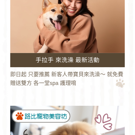
手拉手 來洗澡 最新活動
即日起 只要推薦 新客人帶寶貝來洗澡～ 就免費
贈送雙方 各一堂spa 護理唷